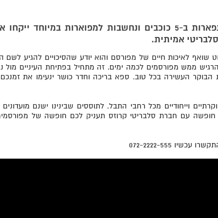
ספינות הדגל של חברת סלבריטי קרוזס מתפארות ב-5 כוכבים ונחשבות למפוארות במיוחד ייק
סלבריטי אמיתית.
שואף לאיכות חיים של מפורסם והוא יודע שהסיכויים להגיע לשם ה
רגיש ממש מפורסמים לכמה ימים. זה מתחיל בפתיחת העיניים מול נוף
 הבוקר העשירה בכל טוב. ספא בריכה וחדר כושר ינעימו את זמנכם 
תיים וייחודיים מכל רחבי התבל. לתוססים שבינינו ישנם מועדונים ו
ר. חופשה עם חברת סלבריטי קרוזס תעניק לכם חופשה של מפורסמים
יו 072-2222-555