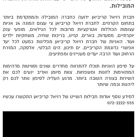
המובילות.
שייט למקסיקו
חברת רויאל קריביאן ידועה כחברה המובילה והמתקדמת ביותר
בתחום הקרוזים. לחברת רויאל קריביאן צי עצום המונה 24 אניות
עצומות הכוללות אטרקציות מרובות לכל הגילאים, מופעי ענק
יוקרתיים, מסעדות, בארים, קזינו, בריכות שחיה, משחקיות ילדים
ועוד. האניות של חברת רויאל קריביאן מפליגות כמעט לכל יעד
אפשרי כדוגמת הקריביים, ים תיכון, הים הבלטי, אלסקה, המזרח
הרחוק ועוד הרבה יעדים מעניינים ומפתיעים.
על סיפון האניות תוכלו להתרווח מחדרים שונים וסוויטות מדהימות
המתאימות לזוגות ומשפחות. צוות מיומן ואדיב ינעים לכם את
השירות בצורה הטובה ביותר. מרגע העליה לסיפון נותר לכם רק
ליהנות וכמה שיותר
למידע נוסף אודות חבילות השייט של רויאל קריביאן התקשרו עכשיו
072-2222-555